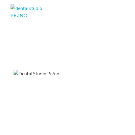
Dental studio Glušica
U sigurnim ste rukama!