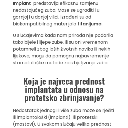
Implant
predstavlja efikasnu zamjenu
nedostajućeg zuba. Moze se ugraditi i u
gornjoj i u donjoj vilici. Izrađeni su od
biokompatibilnog materijala
titanijuma.
U slučajevima kada nam priroda nije podarila
tako bijele i lijepe zube, ili su oni vremenom
potamneli zbog loših životnih navika ili nekih
lijekova, mogu da pomognu najsavremenije
stomatološke metode za izbjeljivanje zuba.
Koja je najveca prednost
implantata u odnosu na
protetsko zbrinjavanje?
Nedostatak jednog ili više zuba moze se rješiti
ili implantološki (implanti) ili protetski
(mostovi). U svakom slučaju velika prednost