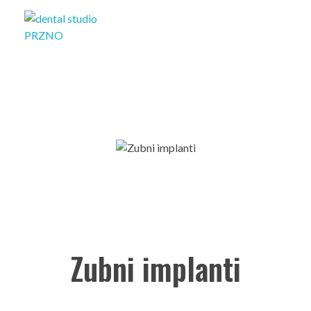
Dental studio Glušica
U sigurnim ste rukama!
Zubni implanti